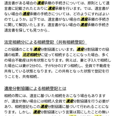
遺言書がある場合の
遺産
承継の手続きについては、原則として遺
言書に記載されたとおりに
遺産
承継を行います。では、遺言書が
ない場合の
遺産
承継の手続きについては、どのようにすればよい
のでしょうか。以下では、遺言書がない場合の
遺産
承継の手続き
に関して解説いたします。遺言書がない場合の
遺産
承継の手続き
遺言書を探しても見つから...
法定相続分による相続登記（共有相続登記）
この協議のことを
遺産
分割協議といいます。
遺産
分割協議での協
議の結果、
法定相続分
に従って相続することになった場合、多く
の場合不動産は共有状態となります。例えば、妻と子3人で相続し
た場合には妻が2分の1、子が6分の1ずつ相続し、全員で不動産を
共有している状態となります。この共有となった状態で登記を行
うことを、共有相続...
遺産分割協議による相続登記とは
相続の際には、遺言に基づいた相続をおこなう場合もあります
が、遺言が無い場合には相続人全員で
遺産
分割協議を行う必要が
あり、相続登記もこの
遺産
分割協議に基づいて行われることにな
ります。しかし、
遺産
分割協議という言葉は耳にしたことの無い