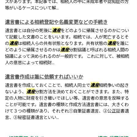
スがあります。本記事では、相続人の中に未成年者や認知症の方
等がいるケースについて解...
遺言書による相続登記や名義変更などの手続き
遺言書とは自分の死後に
遺産
をどのように帰属させるのかについ
て記載した文書のことをいいます。相続では、人が死亡するとそ
の
遺産
は相続人らの共有状態となります。共有状態の
遺産
を誰に
どのように帰属させるのかは
遺産
分割協議と呼ばれる相続人間の
協議によって決められるのが一般的です。 これに対して、被相続
人の意思によって相続財...
遺言書作成は誰に依頼すればいいか
遺言書を作成しておくことで、相続人同士で
遺産
相続争いの起き
ないよう、
遺産
分割方法を決めておくことができます。また、特
定の人物に財産を引き継いでほしい等、遺言者の意思を反映する
ことが可能です。遺言書の種類と作成方法遺言書には、大きくわ
けて３つの種類があり、それぞれ①自筆証書遺言、②公正証書遺
言、③秘密証書遺言といい...