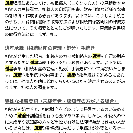
遺産
相続にあたっては、被相続人（亡くなった方）の戸籍謄本や
相続人の戸籍謄本、相続人の印鑑証明書、財産目録など様々な書
類を取得・作成する必要があります。以下では、こうした手続き
のうち、戸籍関係書類の取得方法および相続関係説明図の作成方
法について、その概要とともにご説明いたします。戸籍関係書類
の取得方法とは？まず、相...
遺産承継（相続財産の管理・処分）手続き
相続が発生した場合、相続人の方は被相続人の
遺産
を自己の財産
とするために
遺産
承継手続きを行う必要があります。以下では、
遺産
承継（相続財産の管理・処分）手続きについて解説いたしま
す。
遺産
承継手続きの内容まず、
遺産
承継手続きを進めるにあた
っては、相続人が他にどれくらいいるのかを確定させる必要があ
ります。相続人の調査をす...
特殊な相続登記（未成年者・認知症の方がいる場合）
相続が開始すると、相続財産をどのように帰属させるのか決める
ために
遺産
分割協議を行う必要があります。しかし、相続人の中
に未成年や認知症の方など単独で有効に法律行為ができない人が
いる場合には、
遺産
分割協議に先だって手続きが必要となるケー