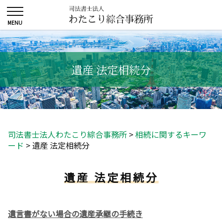
遺産 法定相続分
司法書士法人わたこり綜合事務所
>
相続に関するキーワ
ード
>
遺産 法定相続分
遺産 法定相続分
遺言書がない場合の遺産承継の手続き