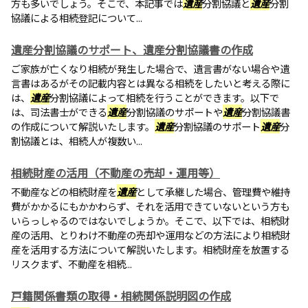
方も多いでしょう。そこで、本記事では
遺産
分割協議と
遺産
分割
協議による相続登記について...
遺産分割協議のサポート、遺産分割協議書の作成
ご家族が亡くなり相続が発生した場合で、遺言書がない場合や遺
言書はあるがその記載内容とは異なる相続をしたいと考える際に
は、
遺産
分割協議によって相続を行うことができます。以下で
は、司法書士ができる
遺産
分割協議のサポートや
遺産
分割協議書
の作成について解説いたします。
遺産
分割協議のサポート
遺産
分
割協議とは、相続人が複数い...
相続財産の活用（不動産の売却・運用等）
不動産などの相続財産を
遺産
として承継した場合、管理費や維持
費がかかるにもかかわらず、それを活用できていないという方も
いらっしゃるのではないでしょうか。そこで、以下では、相続財
産の活用、とりわけ不動産の売却や運用などの方法により相続財
産を活用する方法について解説いたします。相続財産を放置する
リスクまず、不動産を相続...
戸籍関係書類の取得・相続関係説明図の作成