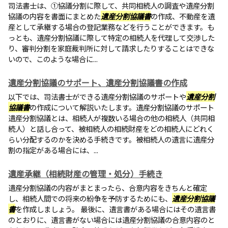
司法書士は、①協議分割に際して、共同相続人の調査や遺産分割
協議の内容を書面にまとめた
遺産分割協議書
の作成、不動産を遺
産として承継する場合の登記業務などを行うことができます。も
っとも、遺産分割協議に際して特定の相続人を代理して交渉した
り、審判分割を家庭裁判所に対して請求したりすることはできな
いので、このような場合に...
遺産分割協議のサポート、遺産分割協議書の作成
以下では、司法書士ができる遺産分割協議のサポートや
遺産分割
協議書
の作成について解説いたします。遺産分割協議のサポート
遺産分割協議とは、相続人が複数いる場合の他の相続人（共同相
続人）と話し合って、被相続人の相続財産をどの相続人にどれく
らい分配するのかを決める手続きです。被相続人の遺言に遺産分
割の指定がある場合には、...
遺産承継（相続財産の管理・処分）手続き
遺産分割協議の内容がまとまったら、合意内容をきちんと確定
し、相続人間での将来の紛争を予防するためにも、
遺産分割協議
書
を作成しましょう。 最後に、遺言書がある場合にはその遺言書
のとおりに、遺言書がない場合には遺産分割協議の合意内容のと