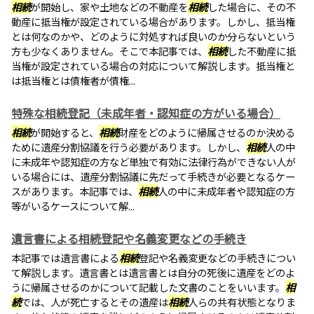
相続
が開始し、家や土地などの不動産を
相続
した場合に、その不
動産に抵当権が設定されている場合があります。しかし、抵当権
とは何なのかや、どのように対処すれば良いのか分らないという
方も少なくありません。そこで本記事では、
相続
した不動産に抵
当権が設定されている場合の対応について解説します。抵当権と
は抵当権とは債権者が債権...
特殊な相続登記（未成年者・認知症の方がいる場合）
相続
が開始すると、
相続
財産をどのように帰属させるのか決める
ために遺産分割協議を行う必要があります。しかし、
相続
人の中
に未成年や認知症の方など単独で有効に法律行為ができない人が
いる場合には、遺産分割協議に先だって手続きが必要となるケー
スがあります。本記事では、
相続
人の中に未成年者や認知症の方
等がいるケースについて解...
遺言書による相続登記や名義変更などの手続き
本記事では遺言書による
相続
登記や名義変更などの手続きについ
て解説します。遺言書とは遺言書とは自分の死後に遺産をどのよ
うに帰属させるのかについて記載した文書のことをいいます。
相
続
では、人が死亡するとその遺産は
相続
人らの共有状態となりま