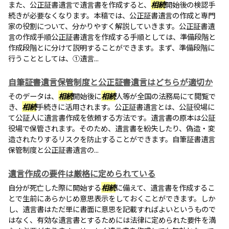
また、公正証書遺言で遺言書を作成すると、
相続
開始後の検認手
続きが必要なくなります。本稿では、公正証書遺言の作成と専門
家の役割について、分かりやすく解説していきます。公正証書遺
言の作成手順公正証書遺言を作成する手順としては、準備段階と
作成段階とに分けて説明することができます。まず、準備段階に
行うこととしては、①遺言...
自筆証書遺言保管制度と公正証書遺言はどちらが適切か
そのデータは、
相続
開始後に
相続
人等が全国の法務局にて閲覧で
き、
相続
手続きに活用されます。公正証書遺言とは、公証役場に
て公証人に遺言書作成を依頼する方法です。遺言書の原本は公証
役場で保管されます。そのため、遺言書を紛失したり、偽造・変
造されたりするリスクを防止することができます。自筆証書遺言
保管制度と公正証書遺言の...
遺言作成の要件は厳格に定められている
自分が死亡した際に開始する
相続
に備えて、遺言書を作成するこ
とで生前にあらかじめ意思表示をしておくことができます。しか
し、遺言書はただ単に書面に意思を記載すればよいというもので
はなく、有効な遺言書とするためには法律に定められた要件を満