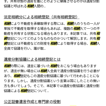
す。共有状態の遺産を誰にどのように帰属させるのかは遺産分割
協議と呼ばれる
相続
人間の...
法定相続分による相続登記（共有相続登記）
相続
により不動産を承継取得する際には、
相続
人のうちの一人が
単独で不動産を取得する場合もあれば、複数の
相続
人で一つの不
動産を共有する状態になる場合もあります。本記事では、共有
相
続
登記についてどのようなものなのかついて解説します。共有
相
続
登記とは不動産などの財産を
相続
により取得する場合、
相続
人
全員で協議を行い、誰が取...
遺産分割協議による相続登記とは
相続
の際には、遺言に基づいた
相続
をおこなう場合もあります
が、遺言が無い場合には
相続
人全員で遺産分割協議を行う必要が
あり、
相続
登記もこの遺産分割協議に基づいて行われることにな
ります。しかし、遺産分割協議という言葉は耳にしたことの無い
方も多いでしょう。そこで、本記事では遺産分割協議と遺産分割
協議による
相続
登記について...
公正証書遺言作成と専門家の役割