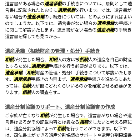
遺言書がある場合の
遺産承継
の手続きについては、原則として遺
言書に記載されたとおりに
遺産承継
を行います。では、遺言書が
ない場合の
遺産承継
の手続きについては、どのようにすればよい
のでしょうか。以下では、遺言書がない場合の
遺産承継
の手続き
に関して解説いたします。遺言書がない場合の
遺産承継
の手続き
遺言書を探しても見つから...
遺産承継（相続財産の管理・処分）手続き
相続
が発生した場合、
相続
人の方は被
相続
人の遺産を自己の財産
とするために
遺産承継
手続きを行う必要があります。以下では、
遺産承継
（
相続
財産の管理・処分）手続きについて解説いたしま
す。
遺産承継
手続きの内容まず、
遺産承継
手続きを進めるにあた
っては、
相続
人が他にどれくらいいるのかを確定させる必要があ
ります。
相続
人の調査をす...
遺産分割協議のサポート、遺産分割協議書の作成
ご家族が亡くなり
相続
が発生した場合で、遺言書がない場合や遺
言書はあるがその記載内容とは異なる
相続
をしたいと考える際に
は、遺産分割協議によって
相続
を行うことができます。以下で
は、司法書士ができる遺産分割協議のサポートや遺産分割協議書