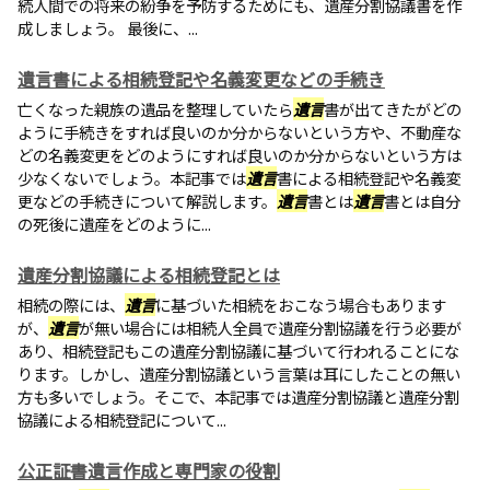
続人間での将来の紛争を予防するためにも、遺産分割協議書を作
成しましょう。 最後に、...
遺言書による相続登記や名義変更などの手続き
亡くなった親族の遺品を整理していたら
遺言
書が出てきたがどの
ように手続きをすれば良いのか分からないという方や、不動産な
どの名義変更をどのようにすれば良いのか分からないという方は
少なくないでしょう。本記事では
遺言
書による相続登記や名義変
更などの手続きについて解説します。
遺言
書とは
遺言
書とは自分
の死後に遺産をどのように...
遺産分割協議による相続登記とは
相続の際には、
遺言
に基づいた相続をおこなう場合もあります
が、
遺言
が無い場合には相続人全員で遺産分割協議を行う必要が
あり、相続登記もこの遺産分割協議に基づいて行われることにな
ります。しかし、遺産分割協議という言葉は耳にしたことの無い
方も多いでしょう。そこで、本記事では遺産分割協議と遺産分割
協議による相続登記について...
公正証書遺言作成と専門家の役割