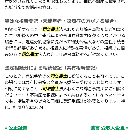
産が処分されてしまう可能性もあります。相続不動産に設定され
た抵当権でお悩みの方は、...
特殊な相続登記（未成年者・認知症の方がいる場合）
相続に関することは
司法書士
法人わたこり綜合事務所にご相談く
ださい相続人の中に未成年者や事理弁識能力を欠く人などがいる
場合には、遺産分割協議に先だって特別代理人などの選任手続き
を行う必要があります。相続人に特殊な事情があり、相続でお悩
みの方は
司法書士
法人わたこり綜合事務所へご相談ください。
法定相続分による相続登記（共有相続登記）
このとき、登記手続きを
司法書士
に委任することも可能です。こ
の場合には共有持分権者全員から委任を受けることになります。
相続に関することは
司法書士
法人わたこり綜合事務所にご相談く
ださい一つの不動産を相続によって共有することになったケース
でも、単独所有の場合と同様に登記手続きが必要となります。特
に、相続登記は2024
« 公正証書
遺言 受取人変更 »