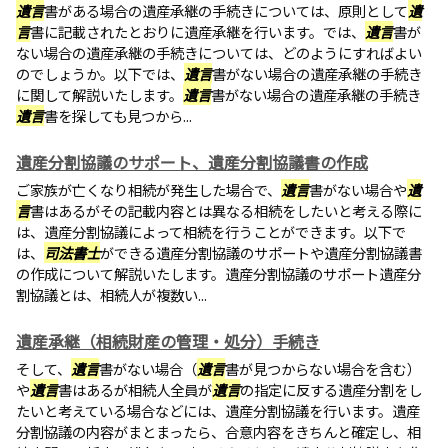
遺言
書がある場合の遺産承継の手続きについては、原則として
遺
言
書に記載されたとおりに遺産承継を行います。では、
遺言
書が
ない場合の遺産承継の手続きについては、どのようにすればよい
のでしょうか。以下では、
遺言
書がない場合の遺産承継の手続き
に関して解説いたします。
遺言
書がない場合の遺産承継の手続き
遺言
書を探しても見つから...
遺産分割協議のサポート、遺産分割協議書の作成
ご家族が亡くなり相続が発生した場合で、
遺言
書がない場合や
遺
言
書はあるがその記載内容とは異なる相続をしたいと考える際に
は、遺産分割協議によって相続を行うことができます。以下で
は、
司法書士
ができる遺産分割協議のサポートや遺産分割協議書
の作成について解説いたします。遺産分割協議のサポート遺産分
割協議とは、相続人が複数い...
遺産承継（相続財産の管理・処分）手続き
そして、
遺言
書がない場合（
遺言
書が見つからない場合を含む）
や
遺言
書はあるが相続人全員が
遺言
の指定に反する遺産分割をし
たいと考えている場合などには、遺産分割協議を行います。遺産
分割協議の内容がまとまったら、合意内容をきちんと確定し、相