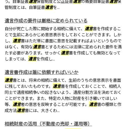
う。自筆証書
遺言
保管制度と公正証書
遺言
の概要自筆証書
遺言
保
管制度とは、自筆証書
遺言
を...
遺言作成の要件は厳格に定められている
自分が死亡した際に開始する相続に備えて、
遺言
書を作成するこ
とで生前にあらかじめ意思表示をしておくことができます。しか
し、
遺言
書はただ単に書面に意思を記載すればよいというもので
はなく、有効な
遺言
書とするためには法律に定められた要件を満
たす必要があります。せっかく
遺言
書を作成しても無効となって
しまっては、
遺言
を作成し...
遺言書作成は誰に依頼すればいいか
遺言
書とは、将来の相続に備えて、生前のうちの意思表示を書面
に残しておいたものです。
遺言
書を作成しておくことで、相続人
同士で遺産相続争いの起きないよう、遺産分割方法を決めておく
ことができます。また、特定の人物に財産を引き継いでほしい
等、
遺言
者の意思を反映することが可能です。
遺言
書の種類と作
成方法
遺言
書には、大きくわ...
相続財産の活用（不動産の売却・運用等）