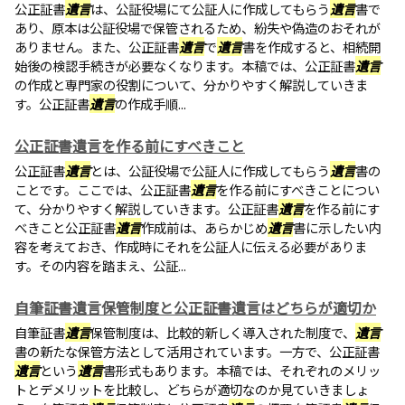
公正証書
遺言
は、公証役場にて公証人に作成してもらう
遺言
書で
あり、原本は公証役場で保管されるため、紛失や偽造のおそれが
ありません。また、公正証書
遺言
で
遺言
書を作成すると、相続開
始後の検認手続きが必要なくなります。本稿では、公正証書
遺言
の作成と専門家の役割について、分かりやすく解説していきま
す。公正証書
遺言
の作成手順...
公正証書遺言を作る前にすべきこと
公正証書
遺言
とは、公証役場で公証人に作成してもらう
遺言
書の
ことです。ここでは、公正証書
遺言
を作る前にすべきことについ
て、分かりやすく解説していきます。公正証書
遺言
を作る前にす
べきこと公正証書
遺言
作成前は、あらかじめ
遺言
書に示したい内
容を考えておき、作成時にそれを公証人に伝える必要がありま
す。その内容を踏まえ、公証...
自筆証書遺言保管制度と公正証書遺言はどちらが適切か
自筆証書
遺言
保管制度は、比較的新しく導入された制度で、
遺言
書の新たな保管方法として活用されています。一方で、公正証書
遺言
という
遺言
書形式もあります。本稿では、それぞれのメリッ
トとデメリットを比較し、どちらが適切なのか見ていきましょ