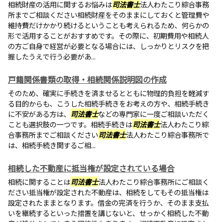
相続財産の活用に関するお悩みは
司法書士
法人わたこり綜合事務
所までご相談ください相続財産をそのままにしておくと管理費や
維持費だけかかり続けるということも考えられるため、何らかの
形で活用することがおすすめです。その際に、初期費用や相続人
の方ご自身で経営が必要となる場合には、しっかりとリスクを把
握したうえで行う必要があ...
戸籍関係書類の取得・相続関係説明図の作成
そのため、確実に手続きを済ませるとともに物理的負担を軽減す
る目的からも、こうした相続手続きをお考えの方や、相続手続き
に不安がある方は、
司法書士
などの専門家に一度ご相談いただく
ことも選択肢の一つです。相続手続きは
司法書士
法人わたこり綜
合事務所までご相談ください
司法書士
法人わたこり綜合事務所で
は、相続手続き関するご相...
相続した不動産に抵当権が設定されている場合
相続に関することは
司法書士
法人わたこり綜合事務所にご相談く
ださい抵当権が設定された不動産は、相続をしてもその抵当権は
設定されたままとなります。借金の完済を行うか、そのまま支払
いを継続するといった措置を講じないと、せっかく相続した不動