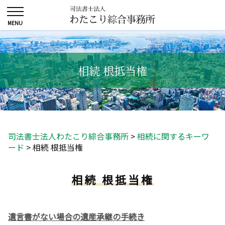
相続 根抵当権
司法書士法人わたこり綜合事務所
>
相続に関するキーワ
ード
>
相続 根抵当権
相続 根抵当権
遺言書がない場合の遺産承継の手続き