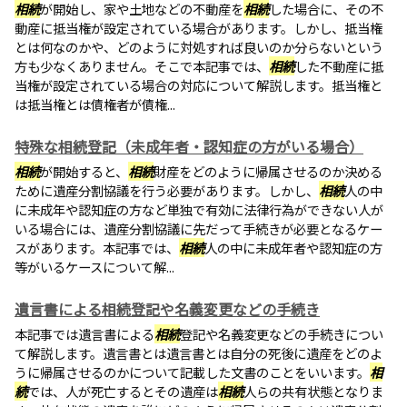
相続
が開始し、家や土地などの不動産を
相続
した場合に、その不
動産に抵当権が設定されている場合があります。しかし、抵当権
とは何なのかや、どのように対処すれば良いのか分らないという
方も少なくありません。そこで本記事では、
相続
した不動産に抵
当権が設定されている場合の対応について解説します。抵当権と
は抵当権とは債権者が債権...
特殊な相続登記（未成年者・認知症の方がいる場合）
相続
が開始すると、
相続
財産をどのように帰属させるのか決める
ために遺産分割協議を行う必要があります。しかし、
相続
人の中
に未成年や認知症の方など単独で有効に法律行為ができない人が
いる場合には、遺産分割協議に先だって手続きが必要となるケー
スがあります。本記事では、
相続
人の中に未成年者や認知症の方
等がいるケースについて解...
遺言書による相続登記や名義変更などの手続き
本記事では遺言書による
相続
登記や名義変更などの手続きについ
て解説します。遺言書とは遺言書とは自分の死後に遺産をどのよ
うに帰属させるのかについて記載した文書のことをいいます。
相
続
では、人が死亡するとその遺産は
相続
人らの共有状態となりま