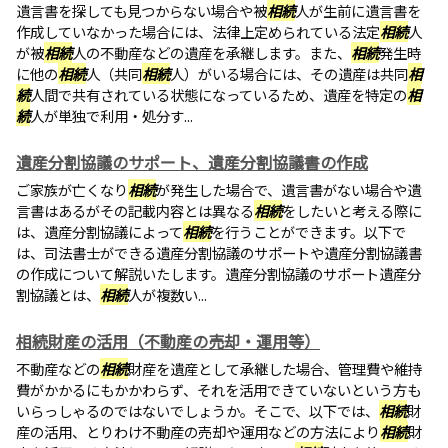
遺言書を探しても見つからない場合や被
相続
人が生前に遺言書を
作成していなかった場合には、法律上定められている法定
相続
人
が被
相続
人の不動産などの遺産を承継します。また、
相続
発生時
に他の
相続
人（共同
相続
人）がいる場合には、その遺産は共同
相
続
人間で共有されている状態になっているため、遺産を特定の
相
続
人が単独で利用・処分す...
遺産分割協議のサポート、遺産分割協議書の作成
ご家族が亡くなり
相続
が発生した場合で、遺言書がない場合や遺
言書はあるがその記載内容とは異なる
相続
をしたいと考える際に
は、遺産分割協議によって
相続
を行うことができます。以下で
は、司法書士ができる遺産分割協議のサポートや遺産分割協議書
の作成について解説いたします。遺産分割協議のサポート遺産分
割協議とは、
相続
人が複数い...
相続財産の活用（不動産の売却・運用等）
不動産などの
相続
財産を遺産として承継した場合、管理費や維持
費がかかるにもかかわらず、それを活用できていないという方も
いらっしゃるのではないでしょうか。そこで、以下では、
相続
財
産の活用、とりわけ不動産の売却や運用などの方法により
相続
財