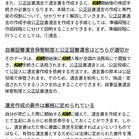
また、公正証書遺言で遺言書を作成すると、
相続
開始後の検認手
続きが必要なくなります。本稿では、公正証書遺言の作成と専門
家の役割について、分かりやすく解説していきます。公正証書遺
言の作成手順公正証書遺言を作成する手順としては、準備段階と
作成段階とに分けて説明することができます。まず、準備段階に
行うこととしては、①遺言...
自筆証書遺言保管制度と公正証書遺言はどちらが適切か
そのデータは、
相続
開始後に
相続
人等が全国の法務局にて閲覧で
き、
相続
手続きに活用されます。公正証書遺言とは、公証役場に
て公証人に遺言書作成を依頼する方法です。遺言書の原本は公証
役場で保管されます。そのため、遺言書を紛失したり、偽造・変
造されたりするリスクを防止することができます。自筆証書遺言
保管制度と公正証書遺言の...
遺言作成の要件は厳格に定められている
自分が死亡した際に開始する
相続
に備えて、遺言書を作成するこ
とで生前にあらかじめ意思表示をしておくことができます。しか
し、遺言書はただ単に書面に意思を記載すればよいというもので
はなく、有効な遺言書とするためには法律に定められた要件を満