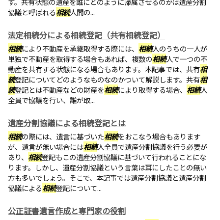
す。共有状態の遺産を誰にどのように帰属させるのかは遺産分割
協議と呼ばれる
相続
人間の...
法定相続分による相続登記（共有相続登記）
相続
により不動産を承継取得する際には、
相続
人のうちの一人が
単独で不動産を取得する場合もあれば、複数の
相続
人で一つの不
動産を共有する状態になる場合もあります。本記事では、共有
相
続
登記についてどのようなものなのかついて解説します。共有
相
続
登記とは不動産などの財産を
相続
により取得する場合、
相続
人
全員で協議を行い、誰が取...
遺産分割協議による相続登記とは
相続
の際には、遺言に基づいた
相続
をおこなう場合もあります
が、遺言が無い場合には
相続
人全員で遺産分割協議を行う必要が
あり、
相続
登記もこの遺産分割協議に基づいて行われることにな
ります。しかし、遺産分割協議という言葉は耳にしたことの無い
方も多いでしょう。そこで、本記事では遺産分割協議と遺産分割
協議による
相続
登記について...
公正証書遺言作成と専門家の役割