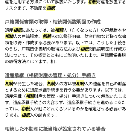
産を活用する方法について解説いたします。
相続
財産を放置する
リスクまず、不動産を
相続
...
戸籍関係書類の取得・相続関係説明図の作成
遺産
相続
にあたっては、被
相続
人（亡くなった方）の戸籍謄本や
相続
人の戸籍謄本、
相続
人の印鑑証明書、財産目録など様々な書
類を取得・作成する必要があります。以下では、こうした手続き
のうち、戸籍関係書類の取得方法および
相続
関係説明図の作成方
法について、その概要とともにご説明いたします。戸籍関係書類
の取得方法とは？まず、相...
遺産承継（相続財産の管理・処分）手続き
相続
が発生した場合、
相続
人の方は被
相続
人の遺産を自己の財産
とするために遺産承継手続きを行う必要があります。以下では、
遺産承継（
相続
財産の管理・処分）手続きについて解説いたしま
す。遺産承継手続きの内容まず、遺産承継手続きを進めるにあた
っては、
相続
人が他にどれくらいいるのかを確定させる必要があ
ります。
相続
人の調査をす...
相続した不動産に抵当権が設定されている場合