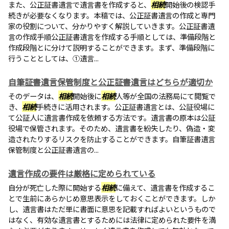
また、公正証書遺言で遺言書を作成すると、
相続
開始後の検認手
続きが必要なくなります。本稿では、公正証書遺言の作成と専門
家の役割について、分かりやすく解説していきます。公正証書遺
言の作成手順公正証書遺言を作成する手順としては、準備段階と
作成段階とに分けて説明することができます。まず、準備段階に
行うこととしては、①遺言...
自筆証書遺言保管制度と公正証書遺言はどちらが適切か
そのデータは、
相続
開始後に
相続
人等が全国の法務局にて閲覧で
き、
相続
手続きに活用されます。公正証書遺言とは、公証役場に
て公証人に遺言書作成を依頼する方法です。遺言書の原本は公証
役場で保管されます。そのため、遺言書を紛失したり、偽造・変
造されたりするリスクを防止することができます。自筆証書遺言
保管制度と公正証書遺言の...
遺言作成の要件は厳格に定められている
自分が死亡した際に開始する
相続
に備えて、遺言書を作成するこ
とで生前にあらかじめ意思表示をしておくことができます。しか
し、遺言書はただ単に書面に意思を記載すればよいというもので
はなく、有効な遺言書とするためには法律に定められた要件を満