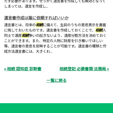
たす必要があります。せっかく遺言書を作成しても無効となって
しまっては、遺言を作成し...
遺言書作成は誰に依頼すればいいか
遺言書とは、将来の
相続
に備えて、生前のうちの意思表示を書面
に残しておいたものです。遺言書を作成しておくことで、
相続
人
同士で遺産
相続
争いの起きないよう、遺産分割方法を決めておく
ことができます。また、特定の人物に財産を引き継いでほしい
等、遺言者の意思を反映することが可能です。遺言書の種類と作
成方法遺言書には、大きくわ...
« 相続 認知症 診断書
相続登記 必要書類 法務局 »
一覧に戻る