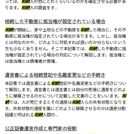
っては、
相続
人が他にどれくらいいるのかを確定させる必要があ
ります。
相続
人の調査をす...
相続した不動産に抵当権が設定されている場合
相続
が開始し、家や土地などの不動産を
相続
した場合に、その不
動産に抵当権が設定されている場合があります。しかし、抵当権
とは何なのかや、どのように対処すれば良いのか分らないという
方も少なくありません。そこで本記事では、
相続
した不動産に抵
当権が設定されている場合の対応について解説します。抵当権と
は抵当権とは債権者が債権...
遺言書による相続登記や名義変更などの手続き
本記事では遺言書による
相続
登記や名義変更などの手続きについ
て解説します。遺言書とは遺言書とは自分の死後に遺産をどのよ
うに帰属させるのかについて記載した文書のことをいいます。
相
続
では、人が死亡するとその遺産は
相続
人らの共有状態となりま
す。共有状態の遺産を誰にどのように帰属させるのかは遺産分割
協議と呼ばれる
相続
人間の...
公正証書遺言作成と専門家の役割