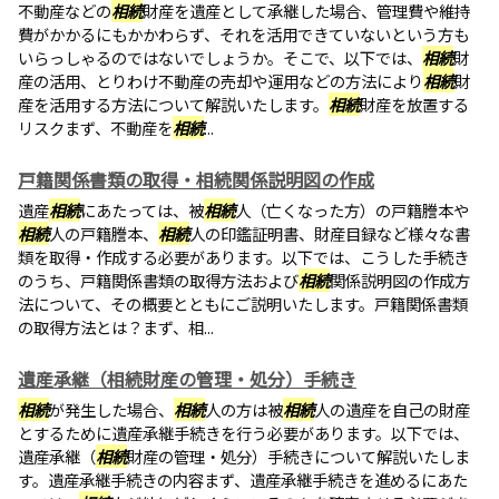
不動産などの
相続
財産を遺産として承継した場合、管理費や維持
費がかかるにもかかわらず、それを活用できていないという方も
いらっしゃるのではないでしょうか。そこで、以下では、
相続
財
産の活用、とりわけ不動産の売却や運用などの方法により
相続
財
産を活用する方法について解説いたします。
相続
財産を放置する
リスクまず、不動産を
相続
...
戸籍関係書類の取得・相続関係説明図の作成
遺産
相続
にあたっては、被
相続
人（亡くなった方）の戸籍謄本や
相続
人の戸籍謄本、
相続
人の印鑑証明書、財産目録など様々な書
類を取得・作成する必要があります。以下では、こうした手続き
のうち、戸籍関係書類の取得方法および
相続
関係説明図の作成方
法について、その概要とともにご説明いたします。戸籍関係書類
の取得方法とは？まず、相...
遺産承継（相続財産の管理・処分）手続き
相続
が発生した場合、
相続
人の方は被
相続
人の遺産を自己の財産
とするために遺産承継手続きを行う必要があります。以下では、
遺産承継（
相続
財産の管理・処分）手続きについて解説いたしま
す。遺産承継手続きの内容まず、遺産承継手続きを進めるにあた