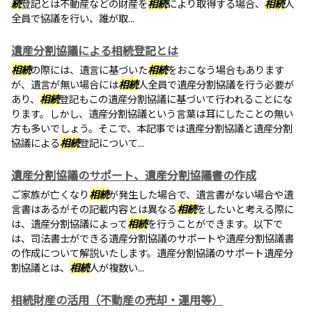
続
登記とは不動産などの財産を
相続
により取得する場合、
相続
人
全員で協議を行い、誰が取...
遺産分割協議による相続登記とは
相続
の際には、遺言に基づいた
相続
をおこなう場合もあります
が、遺言が無い場合には
相続
人全員で遺産分割協議を行う必要が
あり、
相続
登記もこの遺産分割協議に基づいて行われることにな
ります。しかし、遺産分割協議という言葉は耳にしたことの無い
方も多いでしょう。そこで、本記事では遺産分割協議と遺産分割
協議による
相続
登記について...
遺産分割協議のサポート、遺産分割協議書の作成
ご家族が亡くなり
相続
が発生した場合で、遺言書がない場合や遺
言書はあるがその記載内容とは異なる
相続
をしたいと考える際に
は、遺産分割協議によって
相続
を行うことができます。以下で
は、司法書士ができる遺産分割協議のサポートや遺産分割協議書
の作成について解説いたします。遺産分割協議のサポート遺産分
割協議とは、
相続
人が複数い...
相続財産の活用（不動産の売却・運用等）