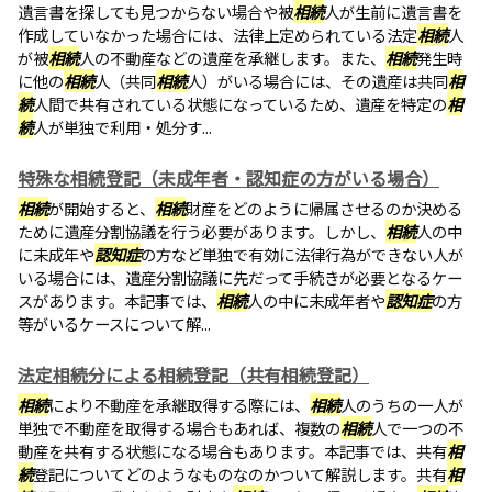
遺言書を探しても見つからない場合や被
相続
人が生前に遺言書を
作成していなかった場合には、法律上定められている法定
相続
人
が被
相続
人の不動産などの遺産を承継します。また、
相続
発生時
に他の
相続
人（共同
相続
人）がいる場合には、その遺産は共同
相
続
人間で共有されている状態になっているため、遺産を特定の
相
続
人が単独で利用・処分す...
特殊な相続登記（未成年者・認知症の方がいる場合）
相続
が開始すると、
相続
財産をどのように帰属させるのか決める
ために遺産分割協議を行う必要があります。しかし、
相続
人の中
に未成年や
認知症
の方など単独で有効に法律行為ができない人が
いる場合には、遺産分割協議に先だって手続きが必要となるケー
スがあります。本記事では、
相続
人の中に未成年者や
認知症
の方
等がいるケースについて解...
法定相続分による相続登記（共有相続登記）
相続
により不動産を承継取得する際には、
相続
人のうちの一人が
単独で不動産を取得する場合もあれば、複数の
相続
人で一つの不
動産を共有する状態になる場合もあります。本記事では、共有
相
続
登記についてどのようなものなのかついて解説します。共有
相