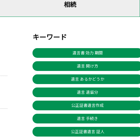
相続
キーワード
遺言書 効力 期間
遺言 開け方
遺言 あるかどうか
遺言 遺留分
公正証書遺言作成
遺言 手続き
公正証書遺言 証人