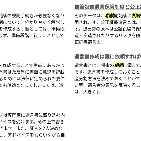
自筆証書遺言保管制度と公正
始後の検認手続きが必要なくなり
そのデータは、
相続
開始後に
相続
割について、分かりやすく解説し
用されます。公正証書遺言とは、
を作成する手順としては、準備段
す。遺言書の原本は公証役場で保
まず、準備段階に行うこととして
造・変造されたりするリスクを防
正証書遺言の...
遺言書作成は誰に依頼すれば
を作成することで生前にあらかじ
遺言書とは、将来の
相続
に備えて
言書はただ単に書面に意思を記載
です。遺言書を作成しておくこと
るためには法律に定められた要件
産分割方法を決めておくことがで
ても無効となってしまっては、遺
い等、遺言者の意思を反映するこ
は、大きくわ...
ずは専門家に遺言書に盛り込む内
バイスを受けます。その上で書き
きます。また、証人を2人決めな
し、アドバイスをもらいながら自