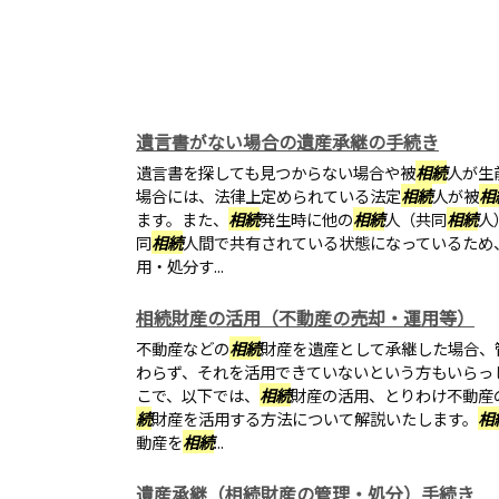
遺言書がない場合の遺産承継の手続き
遺言書を探しても見つからない場合や被
相続
人が生
場合には、法律上定められている法定
相続
人が被
相
ます。また、
相続
発生時に他の
相続
人（共同
相続
人
同
相続
人間で共有されている状態になっているため
用・処分す...
相続財産の活用（不動産の売却・運用等）
不動産などの
相続
財産を遺産として承継した場合、
わらず、それを活用できていないという方もいらっ
こで、以下では、
相続
財産の活用、とりわけ不動産
続
財産を活用する方法について解説いたします。
相
動産を
相続
...
遺産承継（相続財産の管理・処分）手続き