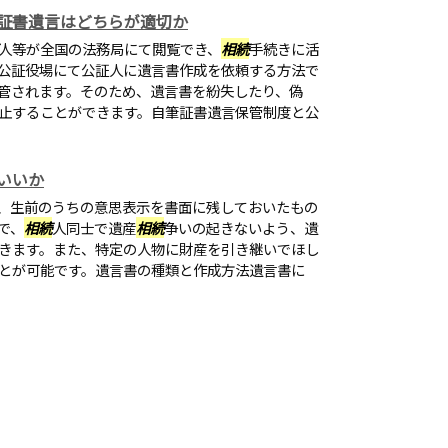
証書遺言はどちらが適切か
人等が全国の法務局にて閲覧でき、
相続
手続きに活
公証役場にて公証人に遺言書作成を依頼する方法で
管されます。そのため、遺言書を紛失したり、偽
止することができます。自筆証書遺言保管制度と公
いいか
、生前のうちの意思表示を書面に残しておいたもの
で、
相続
人同士で遺産
相続
争いの起きないよう、遺
きます。また、特定の人物に財産を引き継いでほし
とが可能です。遺言書の種類と作成方法遺言書に