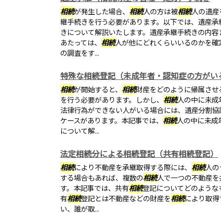
相続
が発生した場合、
相続
人の方は被
相続
人の遺産
継手続きを行う必要があります。以下では、遺産承
きについて解説いたします。遺産承継手続きの内容
あたっては、
相続
人が他にどれくらいいるのかを確
の調査をす...
特殊な相続登記（未成年者・認知症の方がい
相続
が開始すると、
相続
財産をどのように帰属させ
を行う必要があります。しかし、
相続
人の中に未成
法律行為ができない人がいる場合には、遺産分割協
ケースがあります。本記事では、
相続
人の中に未成
について解...
法定相続分による相続登記（共有相続登記）
相続
により不動産を承継取得する際には、
相続
人の
する場合もあれば、複数の
相続
人で一つの不動産を
す。本記事では、共有
相続
登記についてどのような
有
相続
登記とは不動産などの財産を
相続
により取得
い、誰が取...