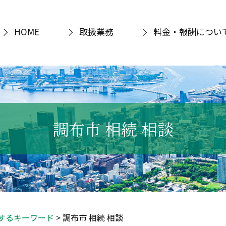
HOME
取扱業務
料金・報酬につい
調布市 相続 相談
するキーワード
>
調布市 相続 相談