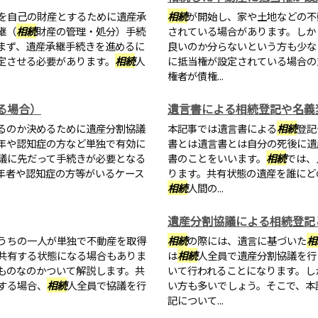
を自己の財産とするために遺産承
相続
が開始し、家や土地などの不
継（
相続
財産の管理・処分）手続
されている場合があります。しか
まず、遺産承継手続きを進めるに
良いのか分らないという方も少な
定させる必要があります。
相続
人
に抵当権が設定されている場合の
権者が債権...
る場合）
遺言書による相続登記や名義
るのか決めるために遺産分割協議
本記事では遺言書による
相続
登記
年や認知症の方など単独で有効に
書とは遺言書とは自分の死後に遺
議に先だって手続きが必要となる
書のことをいいます。
相続
では、
年者や認知症の方等がいるケース
ります。共有状態の遺産を誰にど
相続
人間の...
遺産分割協議による相続登記
うちの一人が単独で不動産を取得
相続
の際には、遺言に基づいた
相
共有する状態になる場合もありま
は
相続
人全員で遺産分割協議を行
ものなのかついて解説します。共
いて行われることになります。し
する場合、
相続
人全員で協議を行
い方も多いでしょう。そこで、本
記について...