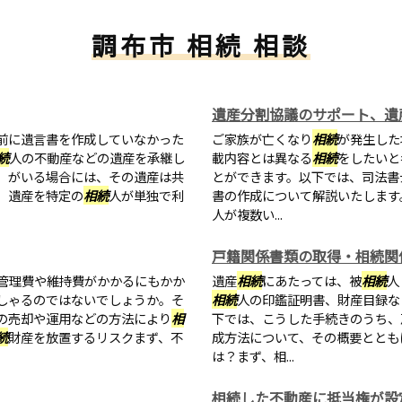
調布市 相続 相談
遺産分割協議のサポート、遺
前に遺言書を作成していなかった
ご家族が亡くなり
相続
が発生した
続
人の不動産などの遺産を承継し
載内容とは異なる
相続
をしたいと
）がいる場合には、その遺産は共
とができます。以下では、司法書
、遺産を特定の
相続
人が単独で利
書の作成について解説いたします
人が複数い...
戸籍関係書類の取得・相続関
管理費や維持費がかかるにもかか
遺産
相続
にあたっては、被
相続
人
しゃるのではないでしょうか。そ
相続
人の印鑑証明書、財産目録な
の売却や運用などの方法により
相
下では、こうした手続きのうち、
続
財産を放置するリスクまず、不
成方法について、その概要ととも
は？まず、相...
相続した不動産に抵当権が設