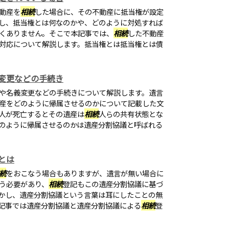
動産を
相続
した場合に、その不動産に抵当権が設定
し、抵当権とは何なのかや、どのように対処すれば
くありません。そこで本記事では、
相続
した不動産
対応について解説します。抵当権とは抵当権とは債
変更などの手続き
や名義変更などの手続きについて解説します。遺言
産をどのように帰属させるのかについて記載した文
人が死亡するとその遺産は
相続
人らの共有状態とな
のように帰属させるのかは遺産分割協議と呼ばれる
とは
続
をおこなう場合もありますが、遺言が無い場合に
う必要があり、
相続
登記もこの遺産分割協議に基づ
かし、遺産分割協議という言葉は耳にしたことの無
記事では遺産分割協議と遺産分割協議による
相続
登