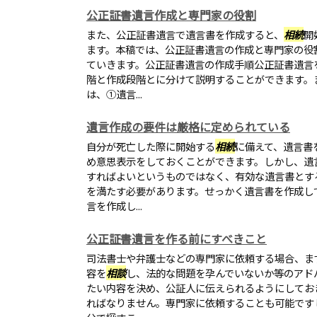
公正証書遺言作成と専門家の役割
また、公正証書遺言で遺言書を作成すると、
相続
開
ます。本稿では、公正証書遺言の作成と専門家の役
ていきます。公正証書遺言の作成手順公正証書遺言
階と作成段階とに分けて説明することができます。
は、①遺言...
遺言作成の要件は厳格に定められている
自分が死亡した際に開始する
相続
に備えて、遺言書
め意思表示をしておくことができます。しかし、遺
すればよいというものではなく、有効な遺言書とす
を満たす必要があります。せっかく遺言書を作成し
言を作成し...
公正証書遺言を作る前にすべきこと
司法書士や弁護士などの専門家に依頼する場合、ま
容を
相談
し、法的な問題を孕んでいないか等のアド
たい内容を決め、公証人に伝えられるようにしてお
ればなりません。専門家に依頼することも可能です