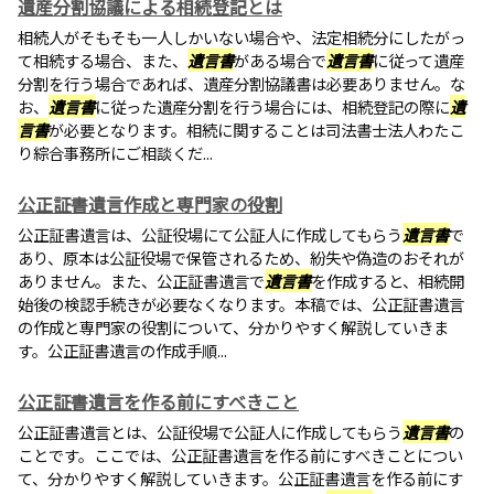
遺産分割協議による相続登記とは
相続人がそもそも一人しかいない場合や、法定相続分にしたがっ
て相続する場合、また、
遺言書
がある場合で
遺言書
に従って遺産
分割を行う場合であれば、遺産分割協議書は必要ありません。な
お、
遺言書
に従った遺産分割を行う場合には、相続登記の際に
遺
言書
が必要となります。相続に関することは司法書士法人わたこ
り綜合事務所にご相談くだ...
公正証書遺言作成と専門家の役割
公正証書遺言は、公証役場にて公証人に作成してもらう
遺言書
で
あり、原本は公証役場で保管されるため、紛失や偽造のおそれが
ありません。また、公正証書遺言で
遺言書
を作成すると、相続開
始後の検認手続きが必要なくなります。本稿では、公正証書遺言
の作成と専門家の役割について、分かりやすく解説していきま
す。公正証書遺言の作成手順...
公正証書遺言を作る前にすべきこと
公正証書遺言とは、公証役場で公証人に作成してもらう
遺言書
の
ことです。ここでは、公正証書遺言を作る前にすべきことについ
て、分かりやすく解説していきます。公正証書遺言を作る前にす