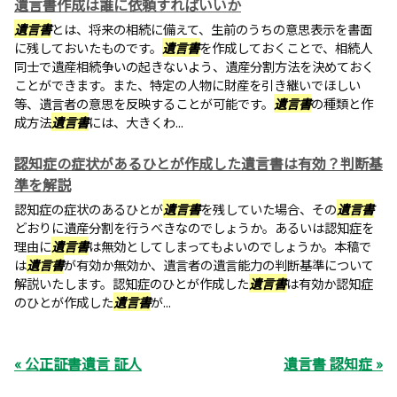
遺言書作成は誰に依頼すればいいか
遺言書
とは、将来の相続に備えて、生前のうちの意思表示を書面
に残しておいたものです。
遺言書
を作成しておくことで、相続人
同士で遺産相続争いの起きないよう、遺産分割方法を決めておく
ことができます。また、特定の人物に財産を引き継いでほしい
等、遺言者の意思を反映することが可能です。
遺言書
の種類と作
成方法
遺言書
には、大きくわ...
認知症の症状があるひとが作成した遺言書は有効？判断基
準を解説
認知症の症状のあるひとが
遺言書
を残していた場合、その
遺言書
どおりに遺産分割を行うべきなのでしょうか。あるいは認知症を
理由に
遺言書
は無効としてしまってもよいのでしょうか。本稿で
は
遺言書
が有効か無効か、遺言者の遺言能力の判断基準について
解説いたします。認知症のひとが作成した
遺言書
は有効か認知症
のひとが作成した
遺言書
が...
« 公正証書遺言 証人
遺言書 認知症 »