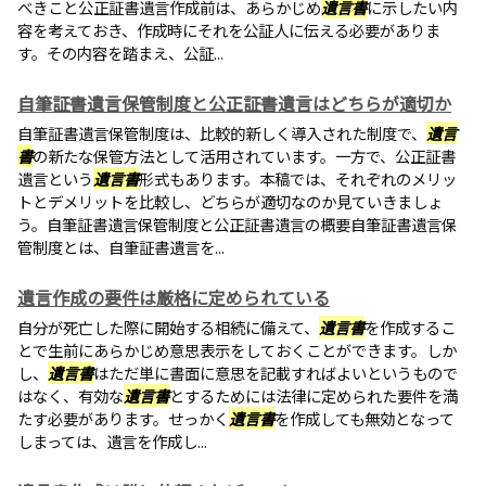
べきこと公正証書遺言作成前は、あらかじめ
遺言書
に示したい内
容を考えておき、作成時にそれを公証人に伝える必要がありま
す。その内容を踏まえ、公証...
自筆証書遺言保管制度と公正証書遺言はどちらが適切か
自筆証書遺言保管制度は、比較的新しく導入された制度で、
遺言
書
の新たな保管方法として活用されています。一方で、公正証書
遺言という
遺言書
形式もあります。本稿では、それぞれのメリッ
トとデメリットを比較し、どちらが適切なのか見ていきましょ
う。自筆証書遺言保管制度と公正証書遺言の概要自筆証書遺言保
管制度とは、自筆証書遺言を...
遺言作成の要件は厳格に定められている
自分が死亡した際に開始する相続に備えて、
遺言書
を作成するこ
とで生前にあらかじめ意思表示をしておくことができます。しか
し、
遺言書
はただ単に書面に意思を記載すればよいというもので
はなく、有効な
遺言書
とするためには法律に定められた要件を満
たす必要があります。せっかく
遺言書
を作成しても無効となって
しまっては、遺言を作成し...