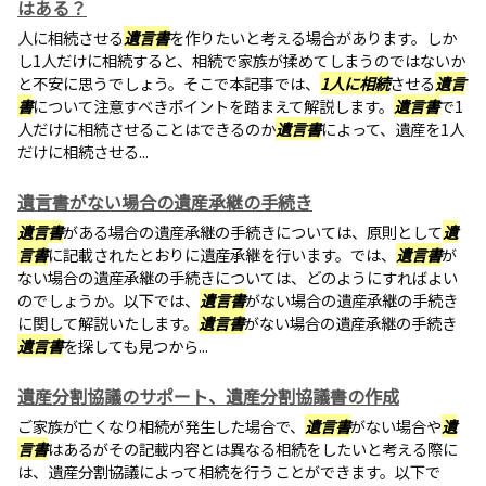
はある？
人に相続させる
遺言書
を作りたいと考える場合があります。しか
し1人だけに相続すると、相続で家族が揉めてしまうのではないか
と不安に思うでしょう。そこで本記事では、
1人に相続
させる
遺言
書
について注意すべきポイントを踏まえて解説します。
遺言書
で1
人だけに相続させることはできるのか
遺言書
によって、遺産を1人
だけに相続させる...
遺言書がない場合の遺産承継の手続き
遺言書
がある場合の遺産承継の手続きについては、原則として
遺
言書
に記載されたとおりに遺産承継を行います。では、
遺言書
が
ない場合の遺産承継の手続きについては、どのようにすればよい
のでしょうか。以下では、
遺言書
がない場合の遺産承継の手続き
に関して解説いたします。
遺言書
がない場合の遺産承継の手続き
遺言書
を探しても見つから...
遺産分割協議のサポート、遺産分割協議書の作成
ご家族が亡くなり相続が発生した場合で、
遺言書
がない場合や
遺
言書
はあるがその記載内容とは異なる相続をしたいと考える際に
は、遺産分割協議によって相続を行うことができます。以下で