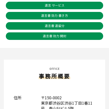
遺言 サービス
遺言書 効力 書き方
遺言書 遺留分
遺言書 効力 開封
OFFICE
事務所概要
住所
〒150-0002
東京都渋谷区渋谷1丁目1番11
号 青山SIビル5階