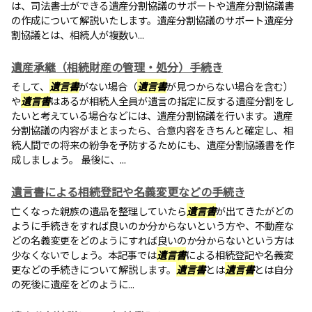
は、司法書士ができる遺産分割協議のサポートや遺産分割協議書
の作成について解説いたします。遺産分割協議のサポート遺産分
割協議とは、相続人が複数い...
遺産承継（相続財産の管理・処分）手続き
そして、
遺言書
がない場合（
遺言書
が見つからない場合を含む）
や
遺言書
はあるが相続人全員が遺言の指定に反する遺産分割をし
たいと考えている場合などには、遺産分割協議を行います。遺産
分割協議の内容がまとまったら、合意内容をきちんと確定し、相
続人間での将来の紛争を予防するためにも、遺産分割協議書を作
成しましょう。 最後に、...
遺言書による相続登記や名義変更などの手続き
亡くなった親族の遺品を整理していたら
遺言書
が出てきたがどの
ように手続きをすれば良いのか分からないという方や、不動産な
どの名義変更をどのようにすれば良いのか分からないという方は
少なくないでしょう。本記事では
遺言書
による相続登記や名義変
更などの手続きについて解説します。
遺言書
とは
遺言書
とは自分
の死後に遺産をどのように...