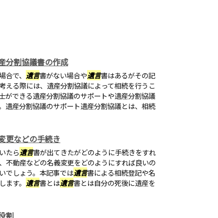
産分割協議書の作成
場合で、
遺言
書がない場合や
遺言
書はあるがその記
考える際には、遺産分割協議によって相続を行うこ
士ができる遺産分割協議のサポートや遺産分割協議
。遺産分割協議のサポート遺産分割協議とは、相続
変更などの手続き
いたら
遺言
書が出てきたがどのように手続きをすれ
、不動産などの名義変更をどのようにすれば良いの
いでしょう。本記事では
遺言
書による相続登記や名
します。
遺言
書とは
遺言
書とは自分の死後に遺産を
役割