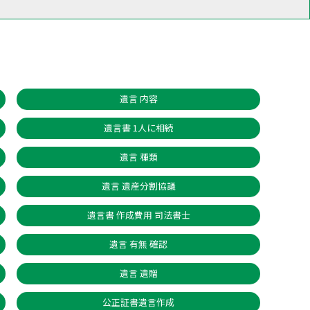
遺言 内容
遺言書 1人に相続
遺言 種類
遺言 遺産分割協議
遺言書 作成費用 司法書士
遺言 有無 確認
遺言 遺贈
公正証書遺言作成