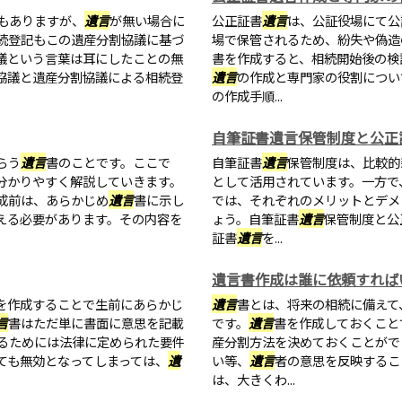
もありますが、
遺言
が無い場合に
公正証書
遺言
は、公証役場にて公
続登記もこの遺産分割協議に基づ
場で保管されるため、紛失や偽造
議という言葉は耳にしたことの無
書を作成すると、相続開始後の検
協議と遺産分割協議による相続登
遺言
の作成と専門家の役割につい
の作成手順...
自筆証書遺言保管制度と公正
らう
遺言
書のことです。ここで
自筆証書
遺言
保管制度は、比較的
分かりやすく解説していきます。
として活用されています。一方で
成前は、あらかじめ
遺言
書に示し
では、それぞれのメリットとデメ
える必要があります。その内容を
ょう。自筆証書
遺言
保管制度と公
証書
遺言
を...
遺言書作成は誰に依頼すれば
を作成することで生前にあらかじ
遺言
書とは、将来の相続に備えて
言
書はただ単に書面に意思を記載
です。
遺言
書を作成しておくこと
るためには法律に定められた要件
産分割方法を決めておくことがで
ても無効となってしまっては、
遺
い等、
遺言
者の意思を反映するこ
は、大きくわ...