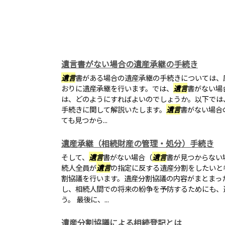
遺言書がない場合の遺産承継の手続き
遺言
書がある場合の遺産承継の手続きについては、
おりに遺産承継を行います。では、
遺言
書がない場
は、どのようにすればよいのでしょうか。以下では
手続きに関して解説いたします。
遺言
書がない場合
ても見つから...
遺産承継（相続財産の管理・処分）手続き
そして、
遺言
書がない場合（
遺言
書が見つからない
続人全員が
遺言
の指定に反する遺産分割をしたいと
割協議を行います。遺産分割協議の内容がまとまっ
し、相続人間での将来の紛争を予防するためにも、
う。 最後に、...
遺産分割協議による相続登記とは