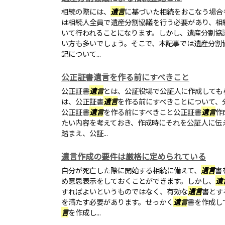
相続の際には、
遺言
に基づいた相続をおこなう場合
は相続人全員で遺産分割協議を行う必要があり、相
いて行われることになります。しかし、遺産分割協
い方も多いでしょう。そこで、本記事では遺産分割
記について...
公正証書遺言を作る前にすべきこと
公正証書
遺言
とは、公証役場で公証人に作成しても
は、公正証書
遺言
を作る前にすべきことについて、
公正証書
遺言
を作る前にすべきこと公正証書
遺言
作
たい内容を考えておき、作成時にそれを公証人に伝
踏まえ、公証...
遺言作成の要件は厳格に定められている
自分が死亡した際に開始する相続に備えて、
遺言
書
め意思表示をしておくことができます。しかし、
遺
すればよいというものではなく、有効な
遺言
書とす
を満たす必要があります。せっかく
遺言
書を作成し
言
を作成し...