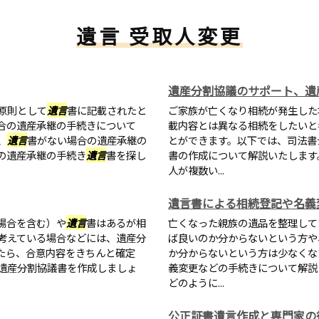
遺言 受取人変更
遺産分割協議のサポート、遺
原則として
遺言
書に記載されたと
ご家族が亡くなり相続が発生した
合の遺産承継の手続きについて
載内容とは異なる相続をしたいと
、
遺言
書がない場合の遺産承継の
とができます。以下では、司法書
の遺産承継の手続き
遺言
書を探し
書の作成について解説いたします
人が複数い...
遺言書による相続登記や名義
場合を含む）や
遺言
書はあるが相
亡くなった親族の遺品を整理して
考えている場合などには、遺産分
ば良いのか分からないという方や
たら、合意内容をきちんと確定
か分からないという方は少なくな
遺産分割協議書を作成しましょ
義変更などの手続きについて解説
どのように...
公正証書遺言作成と専門家の