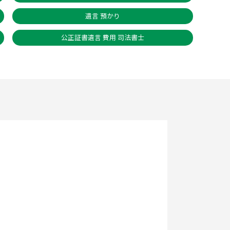
遺言 預かり
公正証書遺言 費用 司法書士