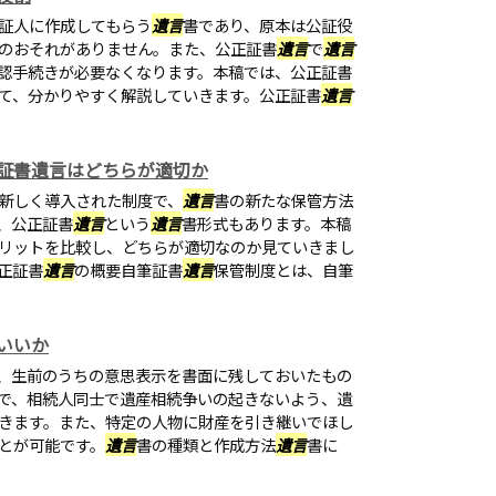
証人に作成してもらう
遺言
書であり、原本は公証役
のおそれがありません。また、公正証書
遺言
で
遺言
認手続きが必要なくなります。本稿では、公正証書
て、分かりやすく解説していきます。公正証書
遺言
証書遺言はどちらが適切か
新しく導入された制度で、
遺言
書の新たな保管方法
、公正証書
遺言
という
遺言
書形式もあります。本稿
リットを比較し、どちらが適切なのか見ていきまし
正証書
遺言
の概要自筆証書
遺言
保管制度とは、自筆
いいか
、生前のうちの意思表示を書面に残しておいたもの
で、相続人同士で遺産相続争いの起きないよう、遺
きます。また、特定の人物に財産を引き継いでほし
とが可能です。
遺言
書の種類と作成方法
遺言
書に