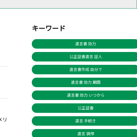
キーワード
遺言書 効力
公正証書遺言 証人
遺言書作成 自分で
遺言書 効力 期間
遺言書 効力 いつから
公正証書
メリ
遺言 手続き
遺言 調停