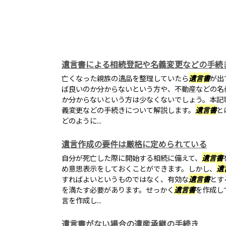
遺言書による相続登記や名義変更などの手続
亡くなった親族の遺品を整理していたら
遺言書
が出
ば良いのか分からないという方や、不動産などの名
か分からないという方は少なくないでしょう。本記
義変更などの手続きについて解説します。
遺言書
と
どのように...
遺言作成の要件は厳格に定められている
自分が死亡した際に開始する相続に備えて、
遺言書
め意思表示をしておくことができます。しかし、
遺
すればよいというものではなく、有効な
遺言書
とす
を満たす必要があります。せっかく
遺言書
を作成し
言を作成し...
遺言書がない場合の遺産承継の手続き