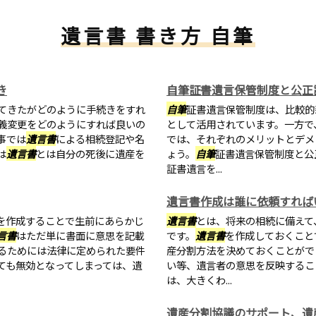
遺言書 書き方 自筆
き
自筆証書遺言保管制度と公正
てきたがどのように手続きをすれ
自筆
証書遺言保管制度は、比較的
義変更をどのようにすれば良いの
として活用されています。一方で
事では
遺言書
による相続登記や名
では、それぞれのメリットとデメ
は
遺言書
とは自分の死後に遺産を
ょう。
自筆
証書遺言保管制度と公
証書遺言を...
遺言書作成は誰に依頼すれば
を作成することで生前にあらかじ
遺言書
とは、将来の相続に備えて
言書
はただ単に書面に意思を記載
です。
遺言書
を作成しておくこと
るためには法律に定められた要件
産分割方法を決めておくことがで
ても無効となってしまっては、遺
い等、遺言者の意思を反映するこ
は、大きくわ...
遺産分割協議のサポート、遺