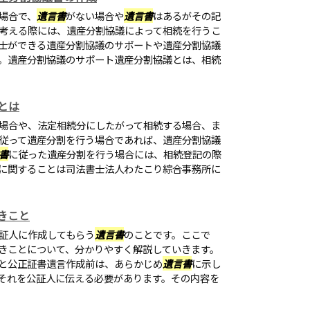
場合で、
遺言書
がない場合や
遺言書
はあるがその記
考える際には、遺産分割協議によって相続を行うこ
士ができる遺産分割協議のサポートや遺産分割協議
。遺産分割協議のサポート遺産分割協議とは、相続
とは
場合や、法定相続分にしたがって相続する場合、ま
従って遺産分割を行う場合であれば、遺産分割協議
書
に従った遺産分割を行う場合には、相続登記の際
に関することは司法書士法人わたこり綜合事務所に
きこと
証人に作成してもらう
遺言書
のことです。ここで
きことについて、分かりやすく解説していきます。
と公正証書遺言作成前は、あらかじめ
遺言書
に示し
それを公証人に伝える必要があります。その内容を