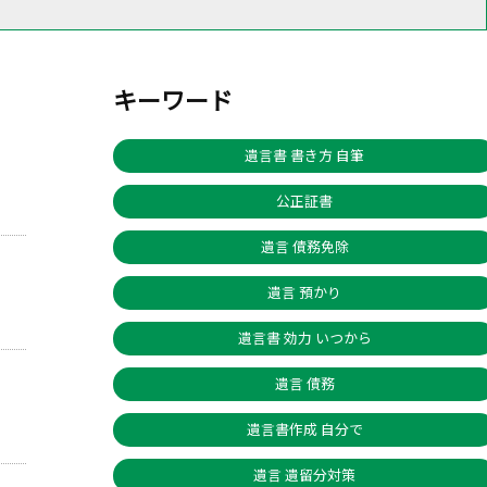
キーワード
遺言書 書き方 自筆
公正証書
遺言 債務免除
遺言 預かり
遺言書 効力 いつから
遺言 債務
遺言書作成 自分で
遺言 遺留分対策