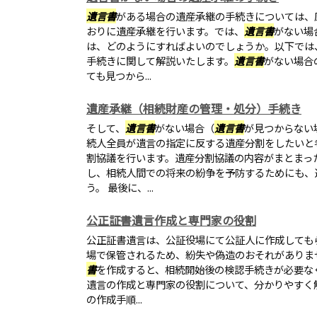
遺言書
がある場合の遺産承継の手続きについては、
おりに遺産承継を行います。では、
遺言書
がない場
は、どのようにすればよいのでしょうか。以下では
手続きに関して解説いたします。
遺言書
がない場合
ても見つから...
遺産承継（相続財産の管理・処分）手続き
そして、
遺言書
がない場合（
遺言書
が見つからない
続人全員が遺言の指定に反する遺産分割をしたいと
割協議を行います。遺産分割協議の内容がまとまっ
し、相続人間での将来の紛争を予防するためにも、
う。 最後に、...
公正証書遺言作成と専門家の役割
公正証書遺言は、公証役場にて公証人に作成しても
場で保管されるため、紛失や偽造のおそれがありま
書
を作成すると、相続開始後の検認手続きが必要な
遺言の作成と専門家の役割について、分かりやすく
の作成手順...