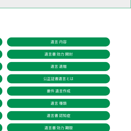
遺言 内容
遺言書 効力 開封
遺言 遺贈
公正証書遺言とは
要件 遺言作成
遺言 種類
遺言書 認知症
遺言書 効力 期限