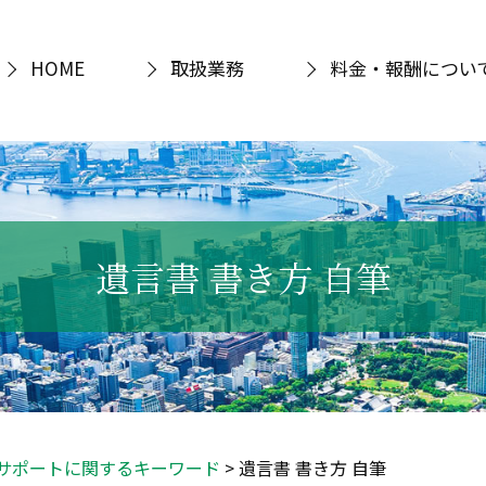
HOME
取扱業務
料金・報酬につい
遺言書 書き方 自筆
サポートに関するキーワード
>
遺言書 書き方 自筆