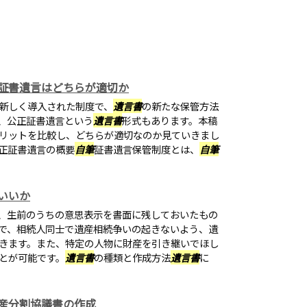
証書遺言はどちらが適切か
新しく導入された制度で、
遺言書
の新たな保管方法
、公正証書遺言という
遺言書
形式もあります。本稿
リットを比較し、どちらが適切なのか見ていきまし
正証書遺言の概要
自筆
証書遺言保管制度とは、
自筆
いいか
、生前のうちの意思表示を書面に残しておいたもの
で、相続人同士で遺産相続争いの起きないよう、遺
きます。また、特定の人物に財産を引き継いでほし
とが可能です。
遺言書
の種類と作成方法
遺言書
に
産分割協議書の作成