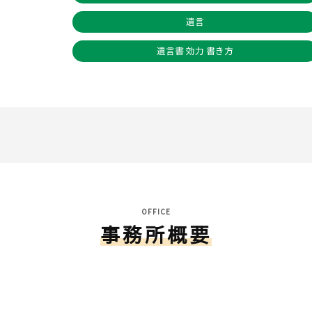
遺言
遺言書 効力 書き方
OFFICE
事務所概要