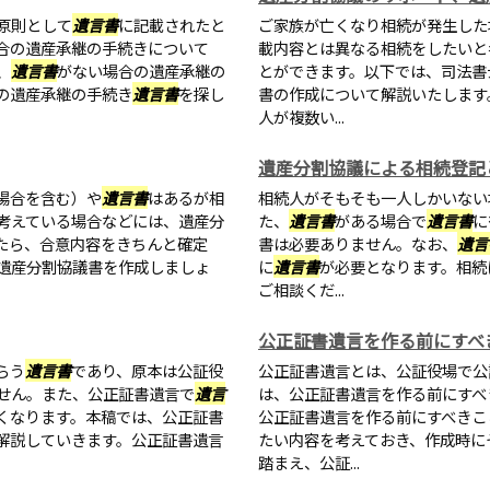
原則として
遺言書
に記載されたと
ご家族が亡くなり相続が発生した
合の遺産承継の手続きについて
載内容とは異なる相続をしたいと
、
遺言書
がない場合の遺産承継の
とができます。以下では、司法書
の遺産承継の手続き
遺言書
を探し
書の作成について解説いたします
人が複数い...
遺産分割協議による相続登記
場合を含む）や
遺言書
はあるが相
相続人がそもそも一人しかいない
考えている場合などには、遺産分
た、
遺言書
がある場合で
遺言書
に
たら、合意内容をきちんと確定
書は必要ありません。なお、
遺言
遺産分割協議書を作成しましょ
に
遺言書
が必要となります。相続
ご相談くだ...
公正証書遺言を作る前にすべ
らう
遺言書
であり、原本は公証役
公正証書遺言とは、公証役場で公
せん。また、公正証書遺言で
遺言
は、公正証書遺言を作る前にすべ
くなります。本稿では、公正証書
公正証書遺言を作る前にすべきこ
解説していきます。公正証書遺言
たい内容を考えておき、作成時に
踏まえ、公証...