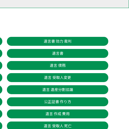
遺言書 効力 裁判
遺言書
遺言 債務
遺言 受取人変更
遺言 遺産分割協議
公正証書 作り方
遺言 作成 費用
遺言 受取人 死亡