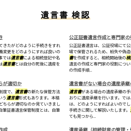
遺言書 検認
き
公正証書遺言作成と専門家の
てきたがどのように手続きをすれ
公正証書遺言は、公証役場にて公
義変更をどのようにすれば良いの
場で保管されるため、紛失や偽造
事では
遺言書
による相続登記や名
書
を作成すると、相続開始後の
検
は
遺言書
とは自分の死後に遺産を
遺言の作成と専門家の役割につい
の作成手順...
らが適切か
遺言書がない場合の遺産承継
制度で、
遺言書
の新たな保管方法
遺言書
がある場合の遺産承継の手
いう
遺言書
形式もあります。本稿
おりに遺産承継を行います。では
どちらが適切なのか見ていきまし
は、どのようにすればよいのでし
自筆証書遺言保管制度とは、自筆
手続きに関して解説いたします。
ても見つから...
作成
遺産承継（相続財産の管理・