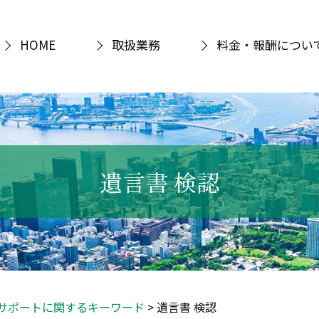
HOME
取扱業務
料金・報酬につい
遺言書 検認
サポートに関するキーワード
>
遺言書 検認