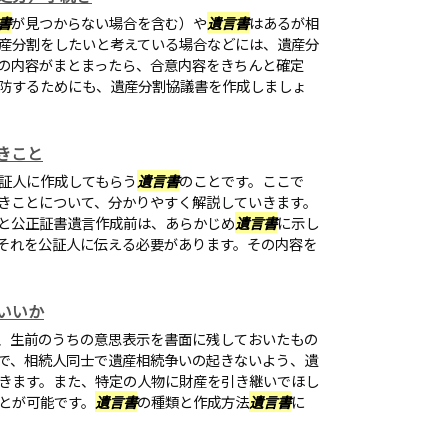
書
が見つからない場合を含む）や
遺言書
はあるが相
産分割をしたいと考えている場合などには、遺産分
の内容がまとまったら、合意内容をきちんと確定
防するためにも、遺産分割協議書を作成しましょ
きこと
証人に作成してもらう
遺言書
のことです。ここで
きことについて、分かりやすく解説していきます。
と公正証書遺言作成前は、あらかじめ
遺言書
に示し
それを公証人に伝える必要があります。その内容を
いいか
、生前のうちの意思表示を書面に残しておいたもの
で、相続人同士で遺産相続争いの起きないよう、遺
きます。また、特定の人物に財産を引き継いでほし
とが可能です。
遺言書
の種類と作成方法
遺言書
に