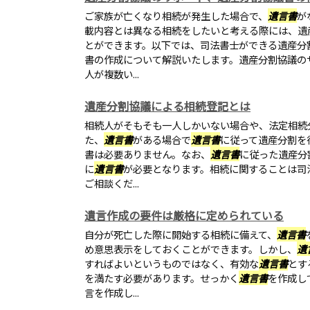
ご家族が亡くなり相続が発生した場合で、
遺言書
が
載内容とは異なる相続をしたいと考える際には、遺
とができます。以下では、司法書士ができる遺産分
書の作成について解説いたします。遺産分割協議の
人が複数い...
遺産分割協議による相続登記とは
相続人がそもそも一人しかいない場合や、法定相続
た、
遺言書
がある場合で
遺言書
に従って遺産分割を
書は必要ありません。なお、
遺言書
に従った遺産分
に
遺言書
が必要となります。相続に関することは司
ご相談くだ...
遺言作成の要件は厳格に定められている
自分が死亡した際に開始する相続に備えて、
遺言書
め意思表示をしておくことができます。しかし、
遺
すればよいというものではなく、有効な
遺言書
とす
を満たす必要があります。せっかく
遺言書
を作成し
言を作成し...