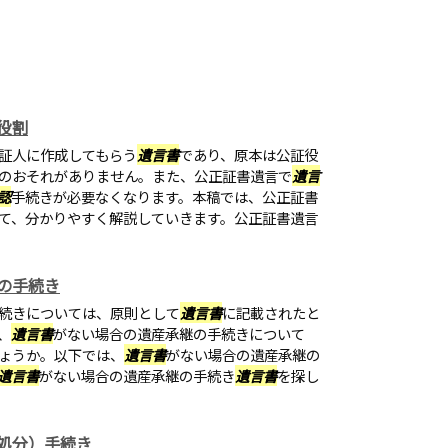
役割
証人に作成してもらう
遺言書
であり、原本は公証役
のおそれがありません。また、公正証書遺言で
遺言
認
手続きが必要なくなります。本稿では、公正証書
て、分かりやすく解説していきます。公正証書遺言
の手続き
続きについては、原則として
遺言書
に記載されたと
、
遺言書
がない場合の遺産承継の手続きについて
ょうか。以下では、
遺言書
がない場合の遺産承継の
遺言書
がない場合の遺産承継の手続き
遺言書
を探し
処分）手続き