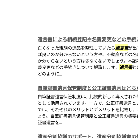
遺言書による相続登記や名義変更などの手続
亡くなった親族の遺品を整理していたら
遺言書
が出
ば良いのか分からないという方や、不動産などの名
か分からないという方は少なくないでしょう。本記
義変更などの手続きについて解説します。
遺言書
と
どのように...
自筆証書遺言保管制度と公正証書遺言はどち
自筆証書遺言保管制度は、比較的新しく導入された
として活用されています。一方で、公正証書遺言と
では、それぞれのメリットとデメリットを比較し、
ょう。自筆証書遺言保管制度と公正証書遺言の概要
証書遺言を...
遺産分割協議のサポート、遺産分割協議書の