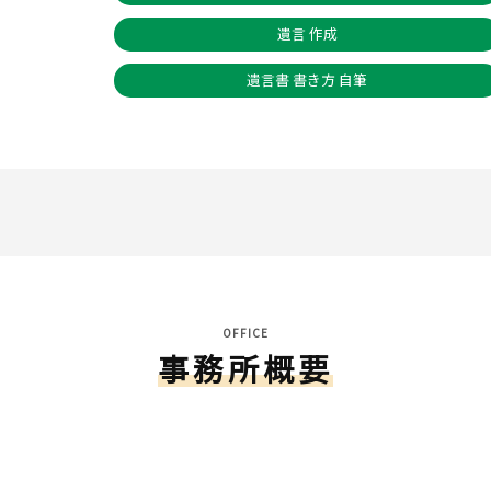
遺言 作成
遺言書 書き方 自筆
OFFICE
事務所概要