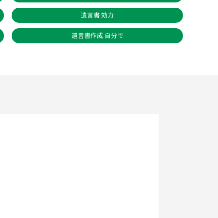
遺言書 効力
遺言書作成 自分で