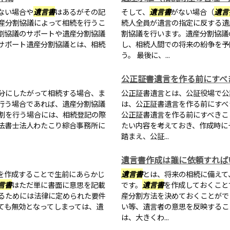
ない場合や
遺言書
はあるがその記
そして、
遺言書
がない場合（
遺言
産分割協議によって相続を行うこ
続人全員が遺言の指定に反する遺
割協議のサポートや遺産分割協議
割協議を行います。遺産分割協議
サポート遺産分割協議とは、相続
し、相続人間での将来の紛争を予
う。 最後に、...
公正証書遺言を作る前にすべ
分にしたがって相続する場合、ま
公正証書遺言とは、公証役場で公
行う場合であれば、遺産分割協議
は、公正証書遺言を作る前にすべ
割を行う場合には、相続登記の際
公正証書遺言を作る前にすべきこ
法書士法人わたこり綜合事務所に
たい内容を考えておき、作成時に
踏まえ、公証...
遺言書作成は誰に依頼すれば
を作成することで生前にあらかじ
遺言書
とは、将来の相続に備えて
言書
はただ単に書面に意思を記載
です。
遺言書
を作成しておくこと
るためには法律に定められた要件
産分割方法を決めておくことがで
ても無効となってしまっては、遺
い等、遺言者の意思を反映するこ
は、大きくわ...