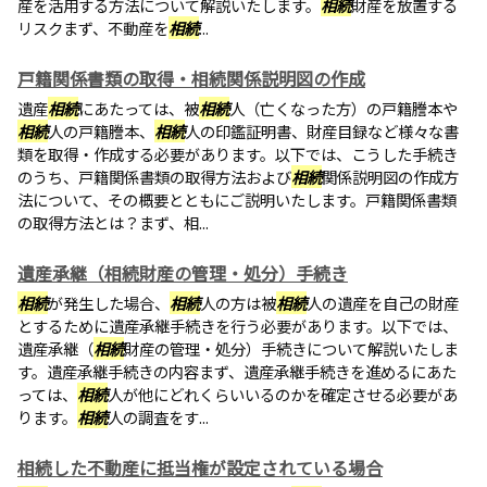
産を活用する方法について解説いたします。
相続
財産を放置する
リスクまず、不動産を
相続
...
戸籍関係書類の取得・相続関係説明図の作成
遺産
相続
にあたっては、被
相続
人（亡くなった方）の戸籍謄本や
相続
人の戸籍謄本、
相続
人の印鑑証明書、財産目録など様々な書
類を取得・作成する必要があります。以下では、こうした手続き
のうち、戸籍関係書類の取得方法および
相続
関係説明図の作成方
法について、その概要とともにご説明いたします。戸籍関係書類
の取得方法とは？まず、相...
遺産承継（相続財産の管理・処分）手続き
相続
が発生した場合、
相続
人の方は被
相続
人の遺産を自己の財産
とするために遺産承継手続きを行う必要があります。以下では、
遺産承継（
相続
財産の管理・処分）手続きについて解説いたしま
す。遺産承継手続きの内容まず、遺産承継手続きを進めるにあた
っては、
相続
人が他にどれくらいいるのかを確定させる必要があ
ります。
相続
人の調査をす...
相続した不動産に抵当権が設定されている場合