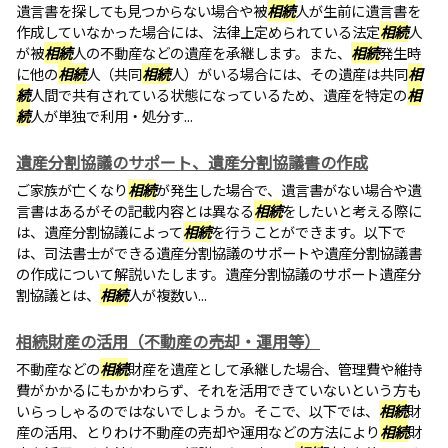
遺言書を探しても見つからない場合や被
相続
人が生前に遺言書を
作成していなかった場合には、法律上定められている法定
相続
人
が被
相続
人の不動産などの遺産を承継します。また、
相続
発生時
に他の
相続
人（共同
相続
人）がいる場合には、その遺産は共同
相
続
人間で共有されている状態になっているため、遺産を特定の
相
続
人が単独で利用・処分す...
遺産分割協議のサポート、遺産分割協議書の作成
ご家族が亡くなり
相続
が発生した場合で、遺言書がない場合や遺
言書はあるがその記載内容とは異なる
相続
をしたいと考える際に
は、遺産分割協議によって
相続
を行うことができます。以下で
は、司法書士ができる遺産分割協議のサポートや遺産分割協議書
の作成について解説いたします。遺産分割協議のサポート遺産分
割協議とは、
相続
人が複数い...
相続財産の活用（不動産の売却・運用等）
不動産などの
相続
財産を遺産として承継した場合、管理費や維持
費がかかるにもかかわらず、それを活用できていないという方も
いらっしゃるのではないでしょうか。そこで、以下では、
相続
財
産の活用、とりわけ不動産の売却や運用などの方法により
相続
財