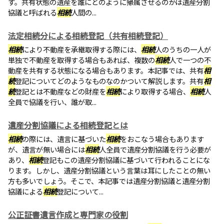
す。共有状態の遺産を誰にどのように帰属させるのかは遺産分割
協議と呼ばれる
相続
人間の...
法定相続分による相続登記（共有相続登記）
相続
により不動産を承継取得する際には、
相続
人のうちの一人が
単独で不動産を取得する場合もあれば、複数の
相続
人で一つの不
動産を共有する状態になる場合もあります。本記事では、共有
相
続
登記についてどのようなものなのかついて解説します。共有
相
続
登記とは不動産などの財産を
相続
により取得する場合、
相続
人
全員で協議を行い、誰が取...
遺産分割協議による相続登記とは
相続
の際には、遺言に基づいた
相続
をおこなう場合もあります
が、遺言が無い場合には
相続
人全員で遺産分割協議を行う必要が
あり、
相続
登記もこの遺産分割協議に基づいて行われることにな
ります。しかし、遺産分割協議という言葉は耳にしたことの無い
方も多いでしょう。そこで、本記事では遺産分割協議と遺産分割
協議による
相続
登記について...
公正証書遺言作成と専門家の役割