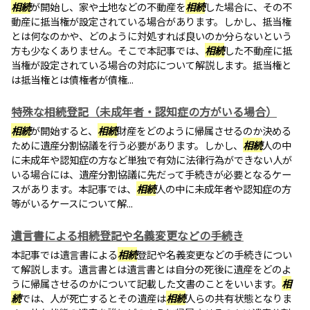
相続
が開始し、家や土地などの不動産を
相続
した場合に、その不
動産に抵当権が設定されている場合があります。しかし、抵当権
とは何なのかや、どのように対処すれば良いのか分らないという
方も少なくありません。そこで本記事では、
相続
した不動産に抵
当権が設定されている場合の対応について解説します。抵当権と
は抵当権とは債権者が債権...
特殊な相続登記（未成年者・認知症の方がいる場合）
相続
が開始すると、
相続
財産をどのように帰属させるのか決める
ために遺産分割協議を行う必要があります。しかし、
相続
人の中
に未成年や認知症の方など単独で有効に法律行為ができない人が
いる場合には、遺産分割協議に先だって手続きが必要となるケー
スがあります。本記事では、
相続
人の中に未成年者や認知症の方
等がいるケースについて解...
遺言書による相続登記や名義変更などの手続き
本記事では遺言書による
相続
登記や名義変更などの手続きについ
て解説します。遺言書とは遺言書とは自分の死後に遺産をどのよ
うに帰属させるのかについて記載した文書のことをいいます。
相
続
では、人が死亡するとその遺産は
相続
人らの共有状態となりま