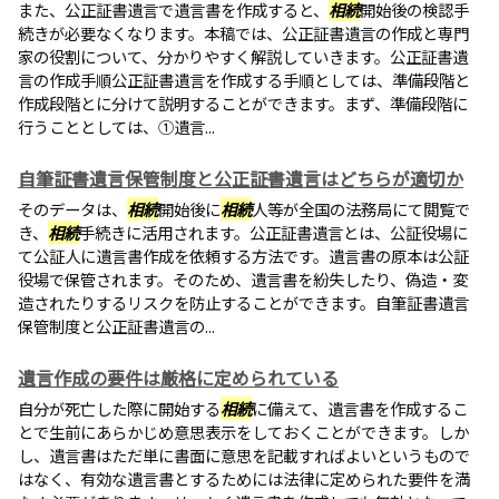
また、公正証書遺言で遺言書を作成すると、
相続
開始後の検認手
続きが必要なくなります。本稿では、公正証書遺言の作成と専門
家の役割について、分かりやすく解説していきます。公正証書遺
言の作成手順公正証書遺言を作成する手順としては、準備段階と
作成段階とに分けて説明することができます。まず、準備段階に
行うこととしては、①遺言...
自筆証書遺言保管制度と公正証書遺言はどちらが適切か
そのデータは、
相続
開始後に
相続
人等が全国の法務局にて閲覧で
き、
相続
手続きに活用されます。公正証書遺言とは、公証役場に
て公証人に遺言書作成を依頼する方法です。遺言書の原本は公証
役場で保管されます。そのため、遺言書を紛失したり、偽造・変
造されたりするリスクを防止することができます。自筆証書遺言
保管制度と公正証書遺言の...
遺言作成の要件は厳格に定められている
自分が死亡した際に開始する
相続
に備えて、遺言書を作成するこ
とで生前にあらかじめ意思表示をしておくことができます。しか
し、遺言書はただ単に書面に意思を記載すればよいというもので
はなく、有効な遺言書とするためには法律に定められた要件を満